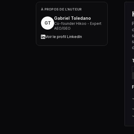
À PROPOS DE L'AUTEUR
Gabriel Toledano
GT
P
Co-founder Hikoo - Expert
AEO/GEO
s
Voir le profil LinkedIn
s
d
T