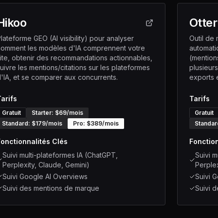
Hikoo
Otter
lateforme GEO (AI visibility) pour analyser
Outil de 
comment les modèles d'IA comprennent votre
automati
ite, obtenir des recommandations actionnables,
(mentions
uivre les mentions/citations sur les plateformes
plusieur
'IA, et se comparer aux concurrents.
exports 
arifs
Tarifs
Gratuit
Starter
: $
69
/mois
Gratuit
Standard
: $
179
/mois
Pro
: $
389
/mois
Standar
Fonctionnalités Clés
Fonction
Suivi multi-plateformes IA (ChatGPT,
Suivi m
Perplexity, Claude, Gemini)
Perplex
Suivi Google AI Overviews
Suivi 
Suivi des mentions de marque
Suivi 