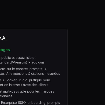
y.AI
tages
 public et assez lisible
Standard/Premium) + add-ons
cus sur le concret: prompts ->
es IA -> mentions & citations mesurées
s + Looker Studio: pratique pour
er en interne / avec des clients
t multi-pays utile pour les marques
ationales
 Enterprise (SSO, onboarding, prompts