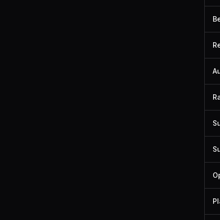
Be
R
Au
R
Su
Su
Op
Pl