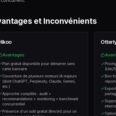
 concurrent.
antages et Inconvénients
Hikoo
Otterl
Avantages
Avan
Plan gratuit disponible pour démarrer sans
Pricing
carte bancaire
(Lite/
Couverture de plusieurs moteurs IA majeurs
Bon fo
(dont ChatGPT, Perplexity, Claude, Gemini,
répons
etc.)
Export
Approche complète : audit +
partag
recommandations + monitoring + benchmark
Suppor
concurrentiel
intern
Présence d'un outil gratuit (llms.txt) pour un
Option