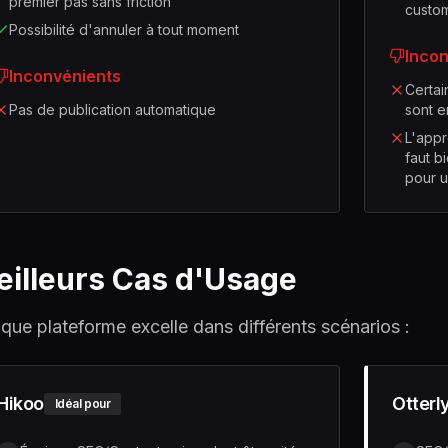
premier pas sans friction
custom
Possibilité d'annuler à tout moment
Inco
Inconvénients
Certai
Pas de publication automatique
sont 
L'appr
faut b
pour 
illeurs Cas d'Usage
que plateforme excelle dans différents scénarios :
Hikoo
Otterly
Idéal pour