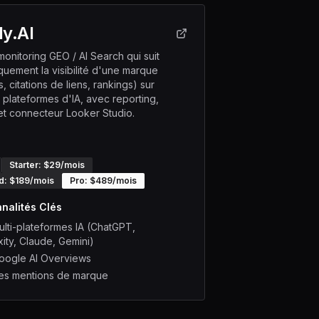
ly.AI
monitoring GEO / AI Search qui suit
quement la visibilité d'une marque
, citations de liens, rankings) sur
s plateformes d'IA, avec reporting,
et connecteur Looker Studio.
Starter
: $
29
/mois
d
: $
189
/mois
Pro
: $
489
/mois
nalités Clés
ulti-plateformes IA (ChatGPT,
ity, Claude, Gemini)
Google AI Overviews
des mentions de marque