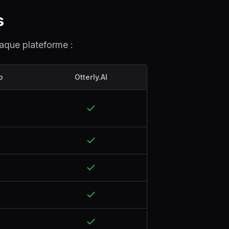
s
haque plateforme :
o
Otterly.AI