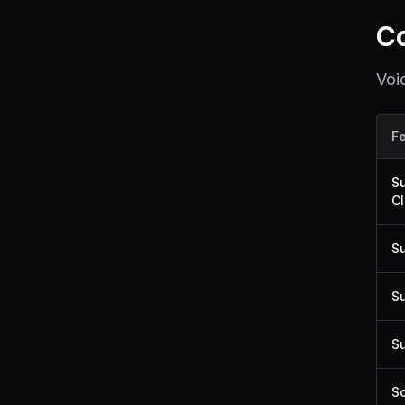
Co
Voi
F
Su
Cl
Su
S
Su
Sc