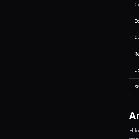
Ou
E
C
R
Co
SS
An
Hik