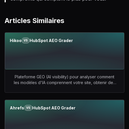
Articles Similaires
Hikoo
HubSpot AEO Grader
VS
Plateforme GEO (AI visibility) pour analyser comment
les modèles d'IA comprennent votre site, obtenir des
recommandations actionnables, suivre les
mentions/citations sur les plateformes d'IA, et se
comparer aux concurrents.
vs
Outil gratuit signé
HubSpot qui évalue, en une seule analyse, la façon
Ahrefs
HubSpot AEO Grader
VS
dont ChatGPT, Perplexity et Gemini perçoivent une
marque. Il calcule un score sur 100 réparti en cinq
dimensions (sentiment, qualité de présence,
reconnaissance, part de voix, position de marché) et