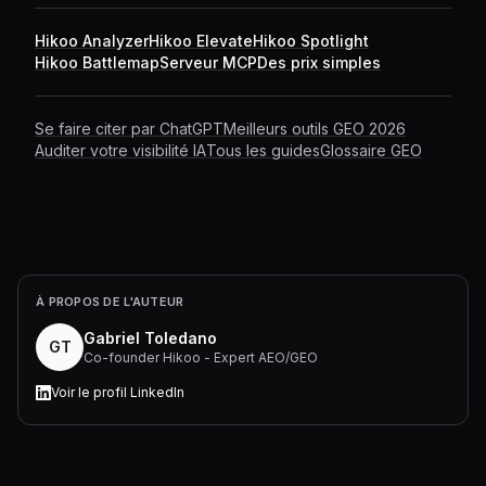
qualité de présence, reconnaissance, part de voix,
Hikoo Analyzer
Hikoo Elevate
Hikoo Spotlight
position de marché) et fournit une interprétation écrite
Hikoo Battlemap
Serveur MCP
Des prix simples
des résultats.
Se faire citer par ChatGPT
Meilleurs outils GEO 2026
Auditer votre visibilité IA
Tous les guides
Glossaire GEO
À PROPOS DE L'AUTEUR
Gabriel Toledano
GT
Co-founder Hikoo - Expert AEO/GEO
Voir le profil LinkedIn