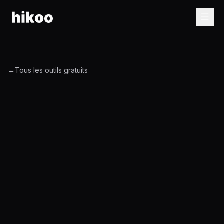
←
Tous les outils gratuits
Informations du site web
Saisissez les détails de votre site web pour générer
votre fichier llms.txt