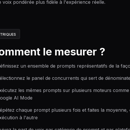
e voix pondérée plus fidèle à l'expérience réelle.
TRIQUES
omment le mesurer ?
éfinissez un ensemble de prompts représentatifs de la façon
électionnez le panel de concurrents qui sert de dénominate
xécutez les mêmes prompts sur plusieurs moteurs comme C
oogle AI Mode
épétez chaque prompt plusieurs fois et faites la moyenne, 
xécution à l'autre
uivez la part de voix par catégorie de prompt et par platef