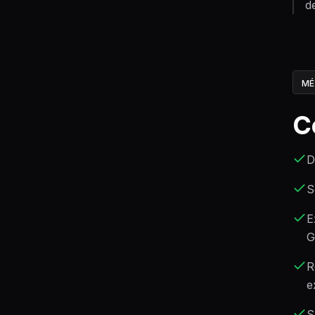
d
MÉ
C
D
S
E
G
R
e
S