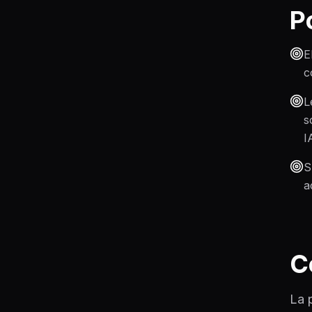
P
E
c
L
s
I
S
a
C
La 