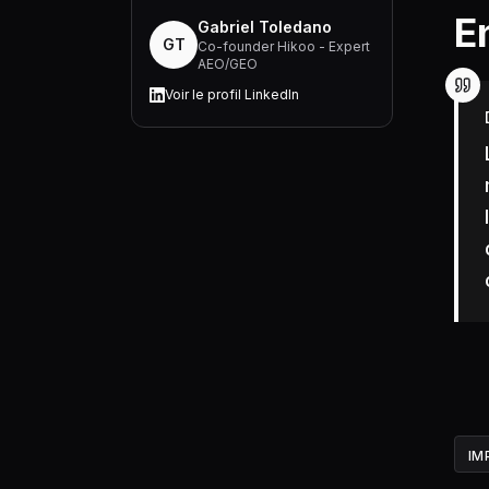
E
Gabriel Toledano
GT
Co-founder Hikoo - Expert
AEO/GEO
Voir le profil LinkedIn
IM