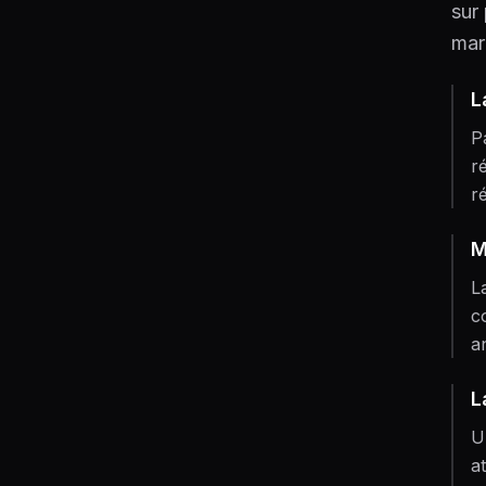
sur
mar
L
P
r
r
M
L
c
a
L
U
a