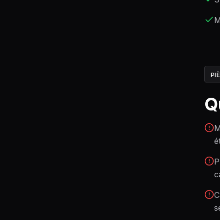
M
PI
Q
M
é
P
c
C
s