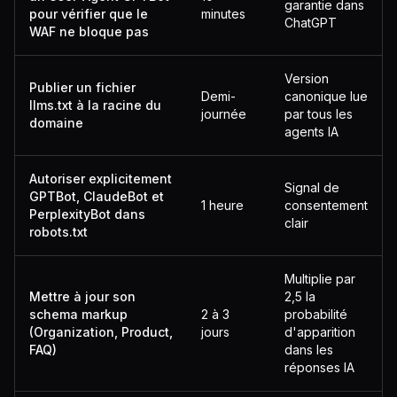
garantie dans
pour vérifier que le
minutes
ChatGPT
WAF ne bloque pas
Version
Publier un fichier
Demi-
canonique lue
llms.txt à la racine du
journée
par tous les
domaine
agents IA
Autoriser explicitement
Signal de
GPTBot, ClaudeBot et
1 heure
consentement
PerplexityBot dans
clair
robots.txt
Multiplie par
Mettre à jour son
2,5 la
schema markup
2 à 3
probabilité
(Organization, Product,
jours
d'apparition
FAQ)
dans les
réponses IA