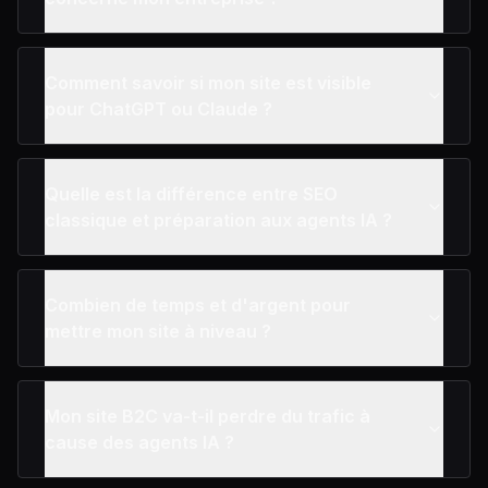
Comment savoir si mon site est visible
pour ChatGPT ou Claude ?
Quelle est la différence entre SEO
classique et préparation aux agents IA ?
Combien de temps et d'argent pour
mettre mon site à niveau ?
Mon site B2C va-t-il perdre du trafic à
cause des agents IA ?