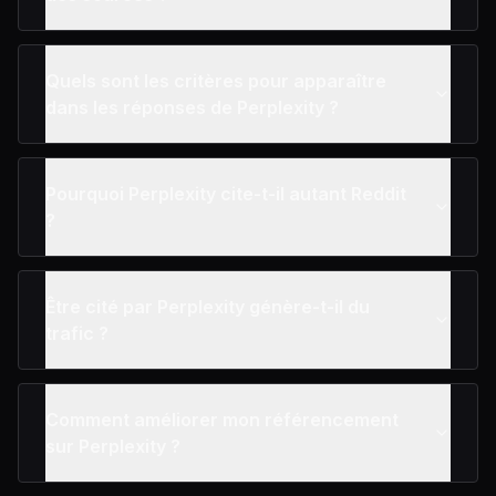
Quels sont les critères pour apparaître
dans les réponses de Perplexity ?
Pourquoi Perplexity cite-t-il autant Reddit
?
Être cité par Perplexity génère-t-il du
trafic ?
Comment améliorer mon référencement
sur Perplexity ?