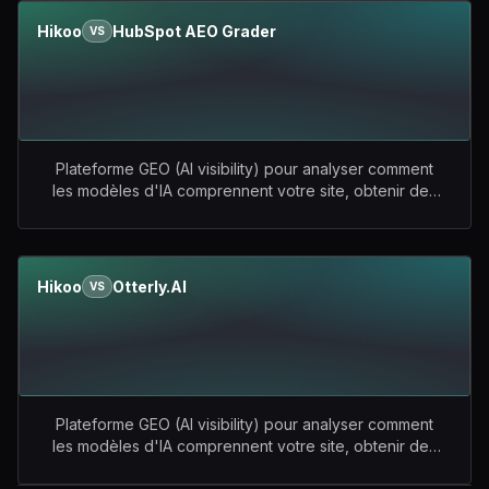
comparer aux concurrents.
vs
Suite SEO de référence
(recherche de mots-clés, backlinks, audit technique,
Hikoo
HubSpot AEO Grader
VS
suivi de positions) qui intègre désormais Brand Radar,
un module dédié au suivi de visibilité dans les moteurs
IA (ChatGPT, Perplexity, Gemini, Copilot, Grok) et les AI
Overviews de Google.
Plateforme GEO (AI visibility) pour analyser comment
les modèles d'IA comprennent votre site, obtenir des
recommandations actionnables, suivre les
mentions/citations sur les plateformes d'IA, et se
comparer aux concurrents.
vs
Outil gratuit signé
HubSpot qui évalue, en une seule analyse, la façon
Hikoo
Otterly.AI
VS
dont ChatGPT, Perplexity et Gemini perçoivent une
marque. Il calcule un score sur 100 réparti en cinq
dimensions (sentiment, qualité de présence,
reconnaissance, part de voix, position de marché) et
fournit une interprétation écrite des résultats.
Plateforme GEO (AI visibility) pour analyser comment
les modèles d'IA comprennent votre site, obtenir des
recommandations actionnables, suivre les