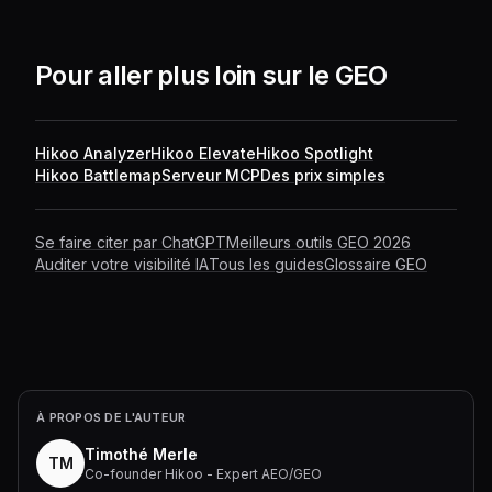
mentions/citations sur les plateformes d'IA, et se
comparer aux concurrents.
vs
Outil de monitoring GEO
/ AI Search qui suit automatiquement la visibilité d'une
marque (mentions, citations de liens, rankings) sur
Pour aller plus loin sur le GEO
plusieurs plateformes d'IA, avec reporting, exports et
connecteur Looker Studio.
Hikoo Analyzer
Hikoo Elevate
Hikoo Spotlight
Hikoo Battlemap
Serveur MCP
Des prix simples
Se faire citer par ChatGPT
Meilleurs outils GEO 2026
Auditer votre visibilité IA
Tous les guides
Glossaire GEO
À PROPOS DE L'AUTEUR
Timothé Merle
TM
Co-founder Hikoo - Expert AEO/GEO