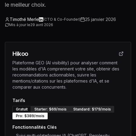
le meilleur choix.
Timothé Merle
25 janvier 2026
(
CTO & Co-Founder
)
Mis à jour le
29 avril 2026
Hikoo
Plateforme GEO (AI visibility) pour analyser comment
les modèles d'IA comprennent votre site, obtenir des
recommandations actionnables, suivre les
mentions/citations sur les plateformes d'IA, et se
comparer aux concurrents.
Tarifs
Gratuit
Starter
: $
69
/mois
Standard
: $
179
/mois
Pro
: $
389
/mois
Fonctionnalités Clés
Suivi multi-plateformes IA (ChatGPT, Perplexity,