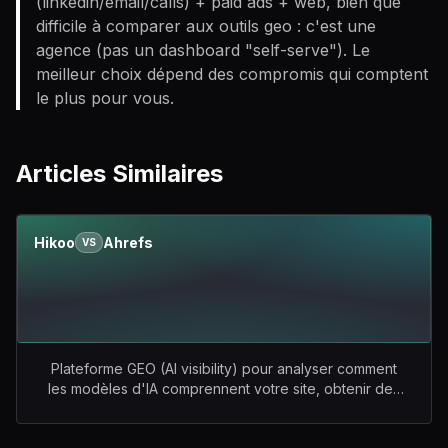
(linkedin/email/calls) + paid ads + web, bien que
difficile à comparer aux outils geo : c'est une
agence (pas un dashboard "self-serve"). Le
meilleur choix dépend des compromis qui comptent
le plus pour vous.
Articles Similaires
Hikoo
Ahrefs
VS
Plateforme GEO (AI visibility) pour analyser comment
les modèles d'IA comprennent votre site, obtenir des
recommandations actionnables, suivre les
mentions/citations sur les plateformes d'IA, et se