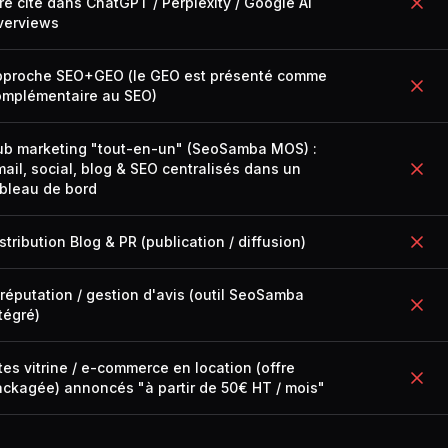
re cité dans ChatGPT / Perplexity / Google AI
verviews
pproche SEO+GEO (le GEO est présenté comme
omplémentaire au SEO)
ub marketing "tout-en-un" (SeoSamba MOS) :
ail, social, blog & SEO centralisés dans un
bleau de bord
stribution Blog & PR (publication / diffusion)
réputation / gestion d'avis (outil SeoSamba
tégré)
tes vitrine / e-commerce en location (offre
ckagée) annoncés "à partir de 50€ HT / mois"