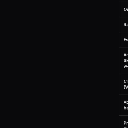
Ou
R
Es
Ac
SE
w
Cr
(W
Ab
ba
Pr