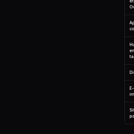
êt
O
A
c
H
em
ta
Di
E-
in
Si
pa