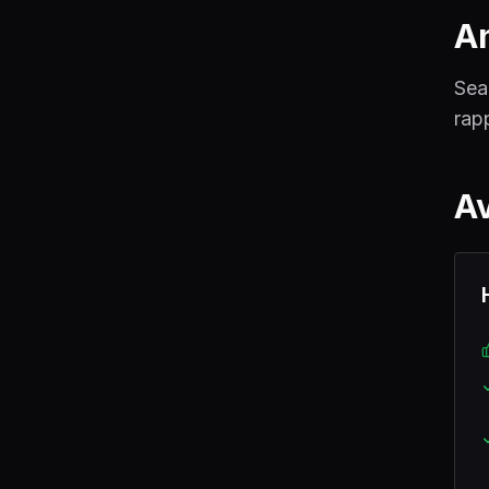
An
Sea
rap
Av