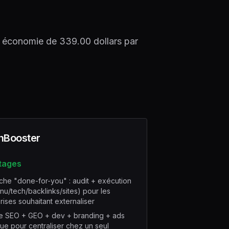
e économie de 339.00 dollars par
hBooster
tages
he "done-for-you" : audit + exécution
nu/tech/backlinks/sites) pour les
rises souhaitant externaliser
e SEO + GEO + dev + branding + ads
que pour centraliser chez un seul