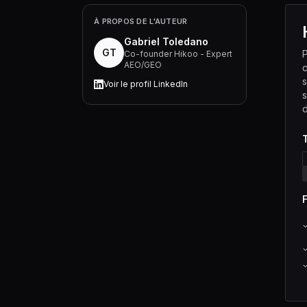
À PROPOS DE L'AUTEUR
Gabriel Toledano
GT
P
Co-founder Hikoo - Expert
AEO/GEO
s
Voir le profil LinkedIn
s
d
T