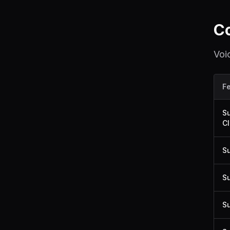
Co
Voi
F
Su
Cl
Su
S
Su