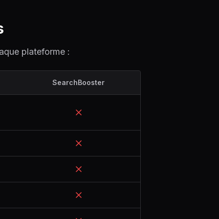
s
haque plateforme :
SearchBooster