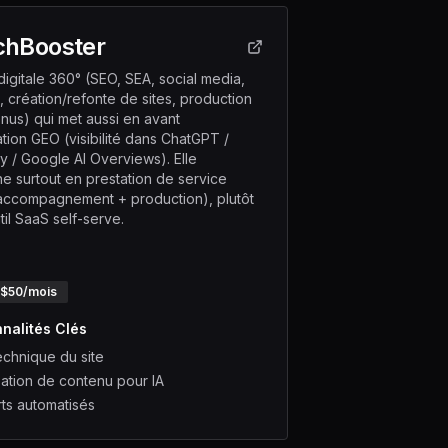
chBooster
igitale 360° (SEO, SEA, social media,
, création/refonte de sites, production
nus) qui met aussi en avant
ation GEO (visibilité dans ChatGPT /
ty / Google AI Overviews). Elle
ne surtout en prestation de service
 accompagnement + production), plutôt
il SaaS self-serve.
 $
50
/mois
nalités Clés
echnique du site
sation de contenu pour IA
ts automatisés