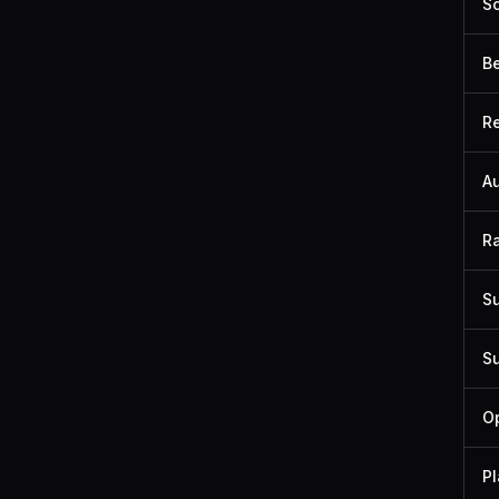
Sc
Be
R
Au
R
Su
Su
Op
Pl