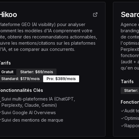
Hikoo
Sear
lateforme GEO (AI visibility) pour analyser
Agence d
comment les modèles d'IA comprennent votre
branding
ite, obtenir des recommandations actionnables,
de conte
uivre les mentions/citations sur les plateformes
l'optimis
'IA, et se comparer aux concurrents.
Perplexi
fonction
(audit +
arifs
qu'en out
Gratuit
Starter
: $
69
/mois
Standard
: $
179
/mois
Pro
: $
389
/mois
Tarifs
Fonctionnalités Clés
Starter
:
Suivi multi-plateformes IA (ChatGPT,
Fonction
Perplexity, Claude, Gemini)
Audit t
Suivi Google AI Overviews
Optimi
Suivi des mentions de marque
Rappor