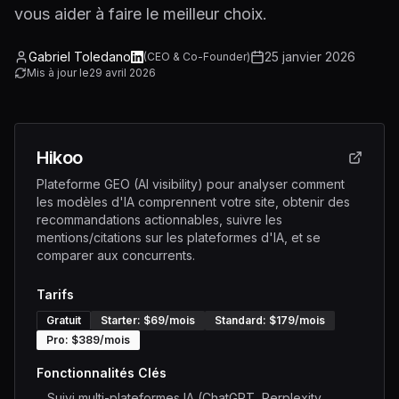
vous aider à faire le meilleur choix.
Gabriel Toledano
25 janvier 2026
(
CEO & Co-Founder
)
Mis à jour le
29 avril 2026
Hikoo
Plateforme GEO (AI visibility) pour analyser comment
les modèles d'IA comprennent votre site, obtenir des
recommandations actionnables, suivre les
mentions/citations sur les plateformes d'IA, et se
comparer aux concurrents.
Tarifs
Gratuit
Starter
: $
69
/mois
Standard
: $
179
/mois
Pro
: $
389
/mois
Fonctionnalités Clés
Suivi multi-plateformes IA (ChatGPT, Perplexity,