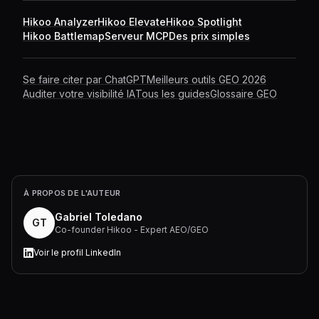
Hikoo Analyzer
Hikoo Elevate
Hikoo Spotlight
Hikoo Battlemap
Serveur MCP
Des prix simples
Se faire citer par ChatGPT
Meilleurs outils GEO 2026
Auditer votre visibilité IA
Tous les guides
Glossaire GEO
À PROPOS DE L'AUTEUR
Gabriel Toledano
GT
Co-founder Hikoo - Expert AEO/GEO
Voir le profil LinkedIn