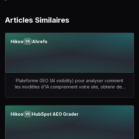
Articles Similaires
Hikoo
Ahrefs
VS
Plateforme GEO (AI visibility) pour analyser comment
les modèles d'IA comprennent votre site, obtenir des
recommandations actionnables, suivre les
mentions/citations sur les plateformes d'IA, et se
comparer aux concurrents.
vs
Suite SEO de référence
(recherche de mots-clés, backlinks, audit technique,
Hikoo
HubSpot AEO Grader
VS
suivi de positions) qui intègre désormais Brand Radar,
un module dédié au suivi de visibilité dans les moteurs
IA (ChatGPT, Perplexity, Gemini, Copilot, Grok) et les AI
Overviews de Google.